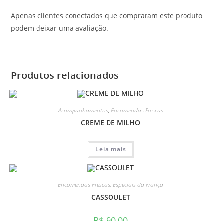
Apenas clientes conectados que compraram este produto
podem deixar uma avaliação.
Produtos relacionados
Acompanhamentos
,
Encomendas Frescas
CREME DE MILHO
Leia mais
Encomendas Frescas
,
Especiais da França
CASSOULET
R$
90,00