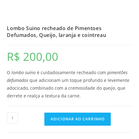
Lombo Suino recheado de Pimentoes
Defumados, Queijo, laranja e cointreau
R$
200,00
O
lombo suíno
é cuidadosamente recheado com
pimentões
defumados
que adicionam um toque profundo e levemente
adocicado, combinado com a cremosidade do
queijo
, que
derrete e realça a textura da carne.
Lombo
ADICIONAR AO CARRINHO
Suino
recheado