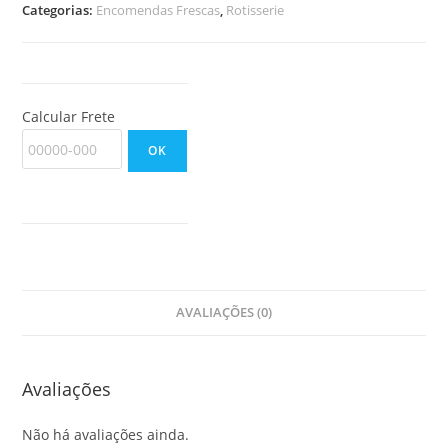
de
Categorias:
Encomendas Frescas
,
Rotisserie
Pimentoes
Defumados,
Queijo,
laranja
Calcular Frete
e
cointreau
OK
quantidade
AVALIAÇÕES (0)
Avaliações
Não há avaliações ainda.