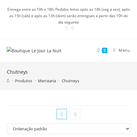
Ir
Entrega entre as 10h e 18h. Pedidos feitos após as 18h (seg a sex), após
para
as 15h (sáb) e após as 13h (dom) serão entregues a partir das 10h do
o
dia seguinte
conteúdo
Menu
0
Chutneys
>
Produtos
>
Mercearia
>
Chutneys