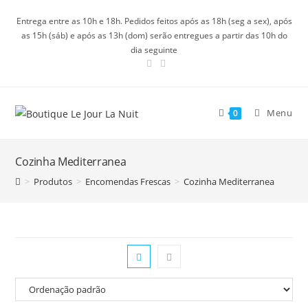
Ir
Entrega entre as 10h e 18h. Pedidos feitos após as 18h (seg a sex), após
para
as 15h (sáb) e após as 13h (dom) serão entregues a partir das 10h do
o
dia seguinte
conteúdo
Menu
0
Cozinha Mediterranea
>
Produtos
>
Encomendas Frescas
>
Cozinha Mediterranea