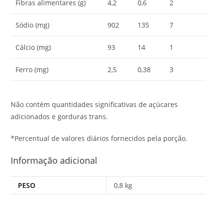
Fibras alimentares (g)
4,2
0,6
2
Sódio (mg)
902
135
7
Cálcio (mg)
93
14
1
Ferro (mg)
2,5
0,38
3
Não contém quantidades significativas de açúcares
adicionados e gorduras trans.
*Percentual de valores diários fornecidos pela porção.
Informação adicional
PESO
0,8 kg