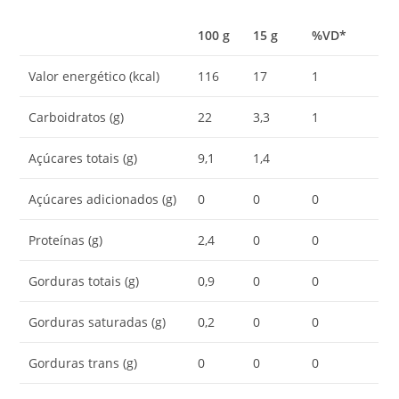
100 g
15 g
%VD*
Valor energético (kcal)
116
17
1
Carboidratos (g)
22
3,3
1
Açúcares totais (g)
9,1
1,4
Açúcares adicionados (g)
0
0
0
Proteínas (g)
2,4
0
0
Gorduras totais (g)
0,9
0
0
Gorduras saturadas (g)
0,2
0
0
Gorduras trans (g)
0
0
0