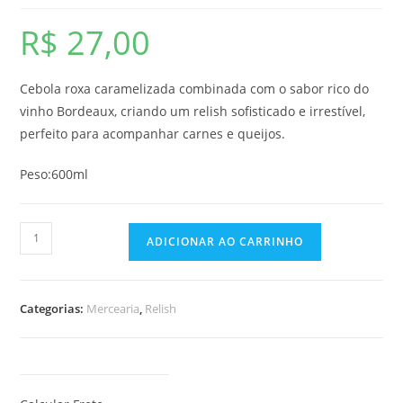
R$
27,00
Cebola roxa caramelizada combinada com o sabor rico do
vinho Bordeaux, criando um relish sofisticado e irrestível,
perfeito para acompanhar carnes e queijos.
Peso:600ml
Relish
ADICIONAR AO CARRINHO
de
Cebola
Roxa
Categorias:
Mercearia
,
Relish
ao
Vinho
Bordeaux
quantidade