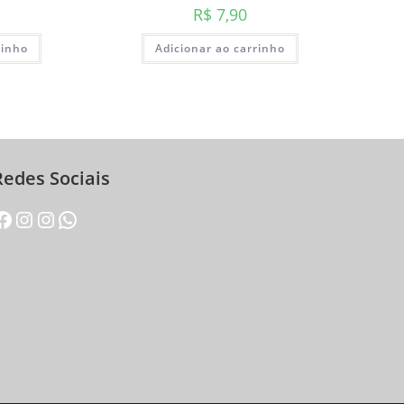
R$
7,90
rinho
Adicionar ao carrinho
Redes Sociais
acebook
Instagram
Instagram
WhatsApp