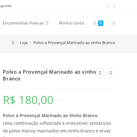
eguinte
Alternar
Encomendas Frescas
Minha conta
0
>
Loja
>
Polvo a Provençal Marinado ao vinho Branco
pesquisa
do
Polvo a Provençal Marinado ao vinho
Branco
site
R$
180,00
Polvo à Provençal Marinado ao Vinho Branco
Uma combinação sofisticada e irresistível: tentáculos
de polvo macios marinados em vinho branco e ervas