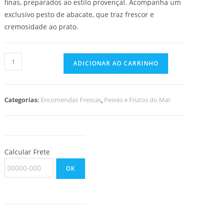
finas, preparados ao estilo provençal. Acompanha um
exclusivo pesto de abacate, que traz frescor e
cremosidade ao prato.
Polvo
ADICIONAR AO CARRINHO
a
Provençal
Marinado
Categorias:
Encomendas Frescas
,
Peixes e Frutos do Mar
ao
vinho
Branco
quantidade
Calcular Frete
OK