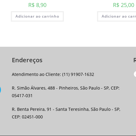
R$
8,90
R$
25,00
Adicionar ao carrinho
Adicionar ao car
Endereços
F
Atendimento ao Cliente: (11) 91907-1632
R. Simão Álvares, 488 - Pinheiros, São Paulo - SP, CEP:
05417-031
R. Benta Pereira, 91 - Santa Teresinha, São Paulo - SP,
CEP: 02451-000