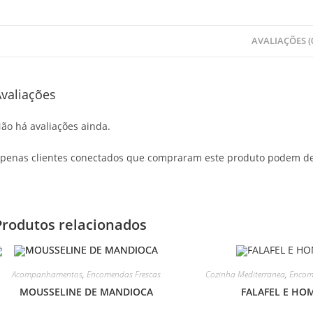
AVALIAÇÕES (
valiações
ão há avaliações ainda.
penas clientes conectados que compraram este produto podem de
Produtos relacionados
Acompanhamentos
,
Encomendas Frescas
Cozinha Mediterranea
,
Encom
MOUSSELINE DE MANDIOCA
FALAFEL E HO