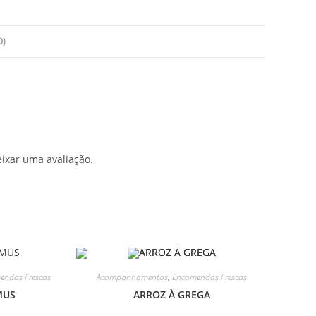
0)
ixar uma avaliação.
endas Frescas
Acompanhamentos
,
Encomendas Frescas
MUS
ARROZ À GREGA