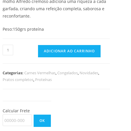
molho Alfredo cremoso adiciona uma riqueza a cada
garfada, criando uma refeição completa, saborosa e
reconfortante.
Peso:150grs proteína
Polpetone
ADICIONAR AO CARRINHO
e
Fettuccini
Tricolor
Categorias:
Carnes Vermelhas
,
Congelados
,
Novidades
,
ao
Pratos completos
,
Proteínas
Molho
Alfredo
quantidade
Calcular Frete
OK