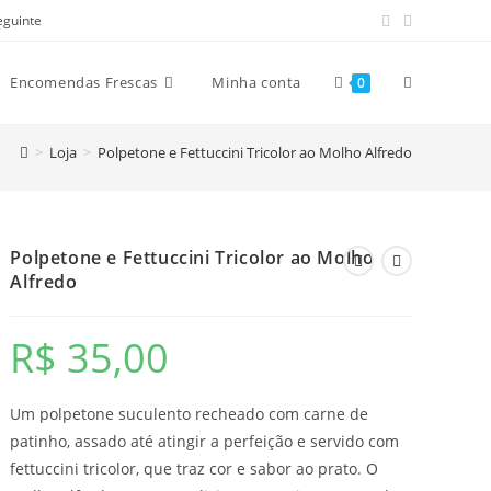
eguinte
Alternar
Encomendas Frescas
Minha conta
0
>
Loja
>
Polpetone e Fettuccini Tricolor ao Molho Alfredo
pesquisa
do
Polpetone e Fettuccini Tricolor ao Molho
Alfredo
site
R$
35,00
Um polpetone suculento recheado com carne de
patinho, assado até atingir a perfeição e servido com
fettuccini tricolor, que traz cor e sabor ao prato. O