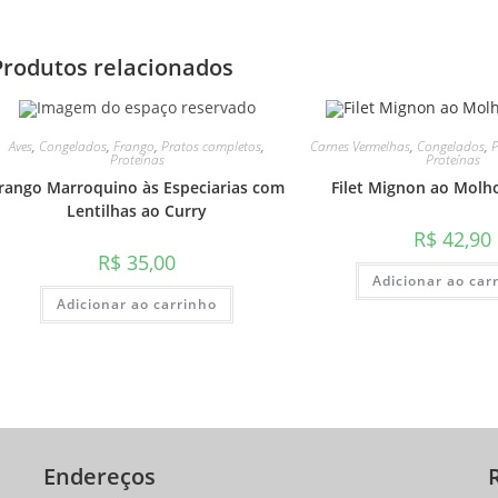
Produtos relacionados
Aves
,
Congelados
,
Frango
,
Pratos completos
,
Carnes Vermelhas
,
Congelados
,
Proteínas
Proteínas
rango Marroquino às Especiarias com
Filet Mignon ao Molh
Lentilhas ao Curry
R$
42,90
R$
35,00
Adicionar ao car
Adicionar ao carrinho
Endereços