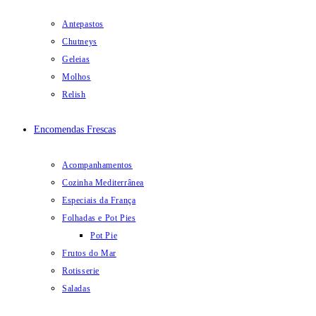
Antepastos
Chutneys
Geleias
Molhos
Relish
Encomendas Frescas
Acompanhamentos
Cozinha Mediterrânea
Especiais da França
Folhadas e Pot Pies
Pot Pie
Frutos do Mar
Rotisserie
Saladas