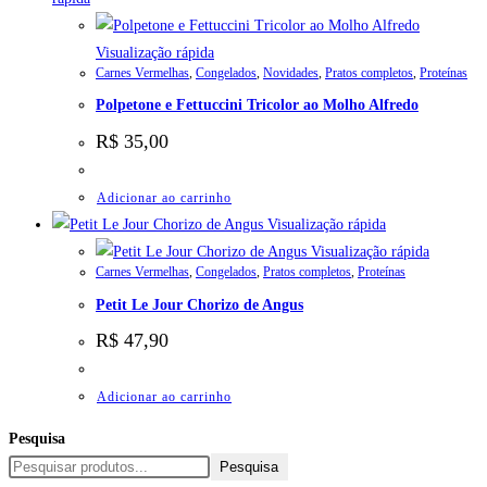
Visualização rápida
Carnes Vermelhas
,
Congelados
,
Novidades
,
Pratos completos
,
Proteínas
Polpetone e Fettuccini Tricolor ao Molho Alfredo
R$
35,00
Adicionar ao carrinho
Visualização rápida
Visualização rápida
Carnes Vermelhas
,
Congelados
,
Pratos completos
,
Proteínas
Petit Le Jour Chorizo de Angus
R$
47,90
Adicionar ao carrinho
Pesquisa
Pesquisa