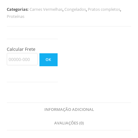
Pansotti
Categorias:
Carnes Vermelhas
,
Congelados
,
Pratos completos
,
Ricota
Proteínas
de
Búfala
e
Castanhas
Calcular Frete
quantidade
OK
INFORMAÇÃO ADICIONAL
AVALIAÇÕES (0)